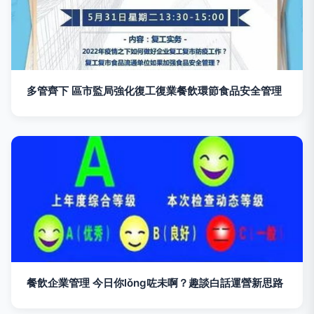
多管齊下 區市監局強化復工復業餐飲環節食品安全管理
餐飲企業管理 今日你lǒng咗未啊？趣談白話運營新思路