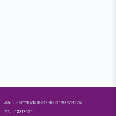
地址：上海市奉賢區奉金路469號4幢3層1457室
電話：1381702**